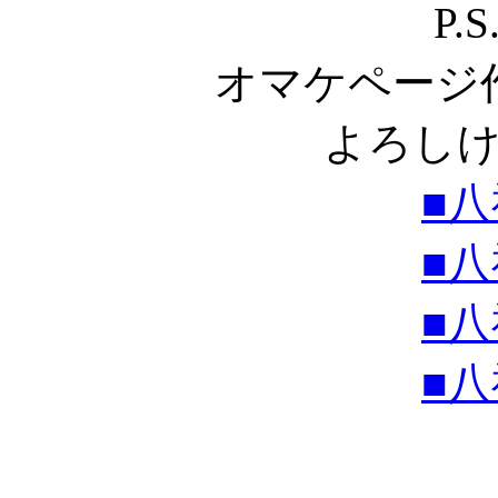
P.
オマケページ
よろし
■八
■八
■八
■八